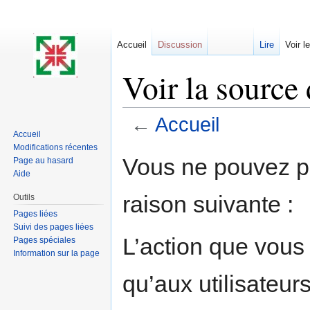
Accueil
Discussion
Lire
Voir l
Voir la source
←
Accueil
Accueil
Aller à :
navigation
,
rechercher
Modifications récentes
Vous ne pouvez pa
Page au hasard
Aide
raison suivante :
Outils
Pages liées
Suivi des pages liées
L’action que vous
Pages spéciales
Information sur la page
qu’aux utilisateur